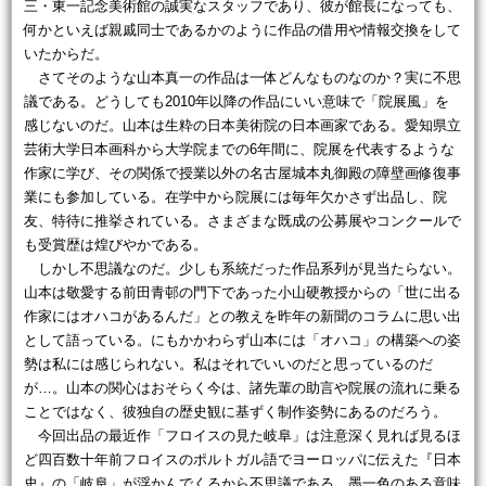
三・東一記念美術館の誠実なスタッフであり、彼が館長になっても、
何かといえば親戚同士であるかのように作品の借用や情報交換をして
いたからだ。
さてそのような山本真一の作品は一体どんなものなのか？実に不思
議である。どうしても2010年以降の作品にいい意味で「院展風」を
感じないのだ。山本は生粋の日本美術院の日本画家である。愛知県立
芸術大学日本画科から大学院までの6年間に、院展を代表するような
作家に学び、その関係で授業以外の名古屋城本丸御殿の障壁画修復事
業にも参加している。在学中から院展には毎年欠かさず出品し、院
友、特待に推挙されている。さまざまな既成の公募展やコンクールで
も受賞歴は煌びやかである。
しかし不思議なのだ。少しも系統だった作品系列が見当たらない。
山本は敬愛する前田青邨の門下であった小山硬教授からの「世に出る
作家にはオハコがあるんだ」との教えを昨年の新聞のコラムに思い出
として語っている。にもかかわらず山本には「オハコ」の構築への姿
勢は私には感じられない。私はそれでいいのだと思っているのだ
が…。山本の関心はおそらく今は、諸先輩の助言や院展の流れに乗る
ことではなく、彼独自の歴史観に基ずく制作姿勢にあるのだろう。
今回出品の最近作「フロイスの見た岐阜」は注意深く見れば見るほ
ど四百数十年前フロイスのポルトガル語でヨーロッパに伝えた『日本
史』の「岐阜」が浮かんでくるから不思議である。墨一色のある意味