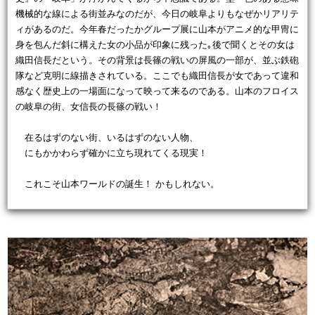
機械的な線による街並みなのだが、今日の岐阜よりもなぜかリアリテ
ィがあるのだ。今年春だったかグループ展に山本がアニメ的な甲冑に
身を包んだ斜に構えた女の小品が印象に残った｡後で聞くとその女は
織田信長だという。その背景は長篠の戦いの屏風の一部が、並ぶ鉄砲
隊など克明に線描きされている。ここでも織田信長が女であって違和
感なく歴史上の一場面になって映って来るのである。山本のフロイス
の岐阜の街、女信長の長篠の戦い！
在るはずのない街、いるはずのない人物、
にもかかわらず確かに立ち現れてくる現実！
これこそ山本ワールドの誕生！ かもしれない。