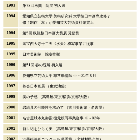
1993
第78回再興 院展 初入選
1994
愛知県立芸術大学 美術研究科 大学院日本画専攻修了
修了制作「双」が愛知芸大芸術資料館買上
1994
第5回 臥龍桜日本画大賞展 奨励賞
1995
国宝西大寺十二天《水天》模写事業に従事
1995
日本美術院 院友推挙
1996
第51回 春の院展 初入選
1996
愛知県立芸術大学 非常勤講師 ※～01年３月
1997
葵会日本画展 （東武池袋）
1998
美の予感 （高島屋/東京/横浜/京都/大阪）
2000
岩絵具の可能性を求めて （古川美術館・名古屋）
2001
名古屋城本丸御殿 復元模写事業従事 ※～02年
2001
新世紀をひらく美 （高島屋/東京/横浜/京都/大阪）
2002
淡墨桜絵画コンクール 優秀賞 （宮村村民会館）