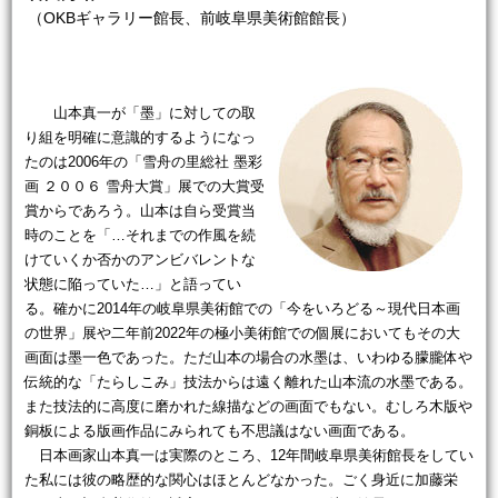
（OKBギャラリー館長、前岐阜県美術館館長）
山本真一が「墨」に対しての取
り組を明確に意識的するようになっ
たのは2006年の「雪舟の里総社 墨彩
画 ２００６ 雪舟大賞」展での大賞受
賞からであろう。山本は自ら受賞当
時のことを「…それまでの作風を続
けていくか否かのアンビバレントな
状態に陥っていた…」と語ってい
る。確かに2014年の岐阜県美術館での「今をいろどる～現代日本画
の世界」展や二年前2022年の極小美術館での個展においてもその大
画面は墨一色であった。ただ山本の場合の水墨は、いわゆる朦朧体や
伝統的な「たらしこみ」技法からは遠く離れた山本流の水墨である。
また技法的に高度に磨かれた線描などの画面でもない。むしろ木版や
銅板による版画作品にみられても不思議はない画面である。
日本画家山本真一は実際のところ、12年間岐阜県美術館長をしてい
た私には彼の略歴的な関心はほとんどなかった。ごく身近に加藤栄