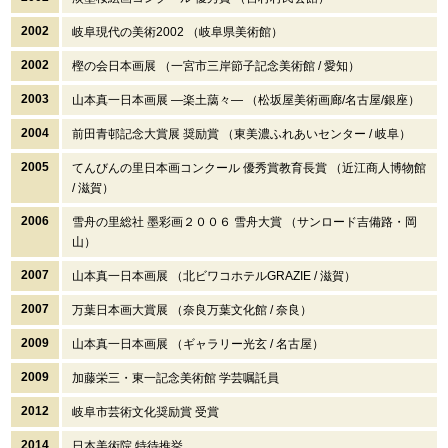
2002
岐阜現代の美術2002 （岐阜県美術館）
2002
樫の会日本画展 （一宮市三岸節子記念美術館 / 愛知）
2003
山本真一日本画展 ―楽土藹々― （松坂屋美術画廊/名古屋/銀座）
2004
前田青邨記念大賞展 奨励賞 （東美濃ふれあいセンター / 岐阜）
2005
てんびんの里日本画コンクール 優秀賞教育長賞 （近江商人博物館
/ 滋賀）
2006
雪舟の里総社 墨彩画２００６ 雪舟大賞 （サンロード吉備路・岡
山）
2007
山本真一日本画展 （北ビワコホテルGRAZIE / 滋賀）
2007
万葉日本画大賞展 （奈良万葉文化館 / 奈良）
2009
山本真一日本画展 （ギャラリー光玄 / 名古屋）
2009
加藤栄三・東一記念美術館 学芸嘱託員
2012
岐阜市芸術文化奨励賞 受賞
2014
日本美術院 特待推挙