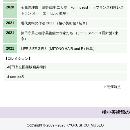
2020
金森満理奈・浅野絵理 二人展「For my rest」 （フランス料理レス
トラン オー・エ・セル / 岐阜）
2021
現代美術の作法 2021 （極小美術館 / 岐阜）
2021
篠田守男と極小美術館の作家たち （アートスペース羅針盤 / 東
京）
2021
LIFE-SIZE GIFU （MITONO HAIR and E / 岐阜）
【コレクション】
▪︎町田市立国際版画美術館
▪Lucca445
※開催時点
Copyright © 2009 -
2026 KYOKUSHOU_MUSEO