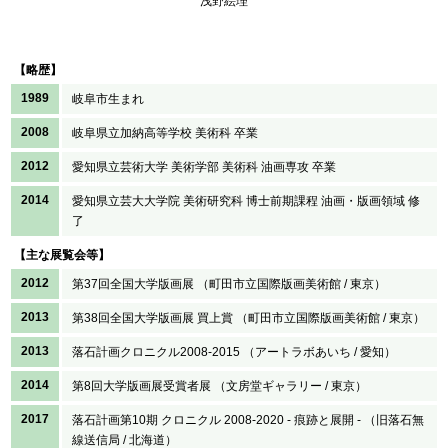
浅野絵理
【略歴】
1989
岐阜市生まれ
2008
岐阜県立加納高等学校 美術科 卒業
2012
愛知県立芸術大学 美術学部 美術科 油画専攻 卒業
2014
愛知県立芸大大学院 美術研究科 博士前期課程 油画・版画領域 修
了
【主な展覧会等】
2012
第37回全国大学版画展 （町田市立国際版画美術館 / 東京）
2013
第38回全国大学版画展 買上賞 （町田市立国際版画美術館 / 東京）
2013
落石計画クロニクル2008-2015 （アートラボあいち / 愛知）
2014
第8回大学版画展受賞者展 （文房堂ギャラリー / 東京）
2017
落石計画第10期 クロニクル 2008-2020 - 痕跡と展開 - （旧落石無
線送信局 / 北海道）