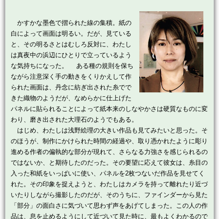
かすかな墨色で摺られた線の集積。紙の
白によって画面は明るい。だが、見ている
と、その明るさとはむしろ反対に、わたし
は真夜中の浜辺にひとりで立っているよう
な気持ちになった。 ある種の規則を保ち
ながら注意深く手の動きをくりかえして作
られた画面は、丹念に紡ぎ出された糸でで
きた織物のようだが、なめらかに仕上げた
パネルに貼られることによって紙本来のしなやかさは硬質なものに変
わり、磨き出された大理石のようでもある。
はじめ、わたしは浅野絵理の大きい作品も見てみたいと思った。そ
のほうが、制作にかけられた時間の経過や、取り憑かれたように彫り
進める作者の偏執的な部分が現れて、さらなる力強さを感じられるの
ではないか、と期待したのだった。その要望に応えて彼女は、糸目の
入った和紙をいっぱいに使い、パネルを2枚つないだ作品を見せてく
れた。その印象を捉えようと、わたしはカメラを持って離れたり近づ
いたりしながら撮影したのだが、そのうちに、ファインダーから見た
「部分」の面白さに気づいて思わず声をあげてしまった。この人の作
品は、息を止めるようにして近づいて見た時に、最もよくわかるので