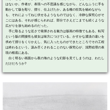
はないか。作者が、表現への不思議を感じながら、どんなふうに手を
動かして版を彫り、摺り、仕上げたか。ある種の狂気を秘めながら
も、それによってねじ伏せるようなものではなく、冷静な探究心がそ
こにはある。それが感じられれば、部分でさえどこまでも続くような
広がりを放ち始めるのだった。
手に取るような近さで発揮される魅力は版画の特徴でもある。転写
という版の間接性も彼女は味方につけている。かすかな濃淡の違いを
求めて摺りをくりかえし、気に入ったものができたところでその工程
は終わるという。汲み尽くされることのない探究心が、浅野絵理の表
現の根底にある。
白く明るい画面から夜の海のような幻影を見てしまうのは、わたし
だけだろうか?