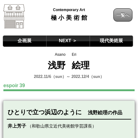
Contemporary Art
一覧へ
極小美術館
企画展
NEXT ＞
現代美術展
Asano
Eri
浅野
絵理
2022.11/6（sun）～ 2022.12/4（sun）
espoir 39
ひとりで立つ浜辺のように
浅野絵理の作品
井上芳子
（和歌山県立近代美術館学芸課長）