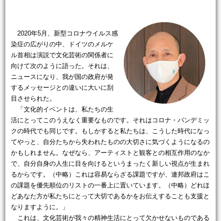
2020年5月、新型コロナウイルス感
染症の広がりの中、ドイツのメルケ
ル首相は演説で文化芸術の関係者に
向けて次のように語った。それは、
ニュースになり、我が国の政府が発
するメッセージとの違いに大いに刮
目させられた。
「⽂化的イベントは、私たちの⽣
活にとってこのうえなく重要なものです。それはコロナ・パンデミッ
クの時代でも同じです。もしかすると私たちは、こうした時代になっ
てやっと、⾃分たちから失われたものの⼤切さに気づくようになるの
かもしれません。なぜなら、アーティストと観客との相互作⽤のなか
で、⾃分⾃⾝の⼈⽣に⽬を向けるというまったく新しい視点が⽣まれ
るからです。（中略）これは容易ならざる課題ですが、連邦政府はこ
の課題を優先順位のリストの⼀番上に置いています。（中略）どれほ
どあなた⽅が私たちにとって⼤切であるかをお伝えすることも⽀援と
なりますように。」
これは、文化芸術が我々の精神生活にとって欠かせないものである