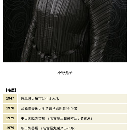
小野允子
【略歴】
1947
岐阜県大垣市に生まれる
1970
武蔵野美術大学造形学部彫刻科 卒業
1979
中日国際陶芸展 （名古屋三越栄本店 / 名古屋）
1979
朝日陶芸展 （名古屋丸栄スカイル）