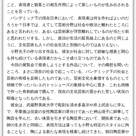
こと、表現者と観客との相互作用によって新しいものが生み出される
ことを言っている。
パンデミック下の現在日本において、表現者は何を作ればよいのだ
ろうか？日本では、えてして芸術分野は社会や政治と離れたところに
あると言われたり、あるいは芸術家が浮世離れしているのが当たり前
と思われたりする。しかし、政治が生活の延長線上にあるのと同じよ
うに、文化芸術も人々の社会生活と別個のものではありえない。
小野允子の作り出す作品も、彼女が社会に対して鋭敏な感覚と関心
を持ち続けている表現者だからこそ成り立つものであろう。
今回の展覧会で発表しようとする作品について、その構想を聞いた
ところ、まさに現在の社会で起こっている、パンデミック下の社会と
芸術の有様を反映したものであった。芸術文化を象徴するものとして
焼物で作ったバレエのトゥシューズの集積を中心に置き、これも焼物
で作った有刺鉄線で囲んで、現在の文化芸術の置かれた苦しい状況の
暗喩となったものである。
彼女は、武蔵野美術大学で彫刻を清水多嘉示や井上武吉らに学ん
で、卒業後は信楽の女性陶芸家の草分けであった神山清子に師事して
陶芸を学んだ。古い体質を引きずる陶芸界において、開拓者であった
師の生き方と同様に、表現方法は違っても小野も特定のスタイルに拘
ることなく、陶による新たな表現を模索し続けてきた。朝日陶芸展や