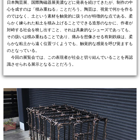
日本陶芸展、国際陶磁器展美濃などに発表を続けてきたが、制作の中
心を成すのは「積み重ねる」ことだろう。陶芸は、視覚で何かを作る
のではなく、土という素材を触覚的に扱うのが特徴的な点である。柔
らかく練られた粘土を積み上げることでできる造形のなかに、作者が
対峙する社会を映し出すこと、それは具象的なシューズであっても、
その扱いは積み重ねることであり、痛みを想像させる有刺鉄線は、柔
らかな粘土から遠く位置づくようでも、触覚的な感覚を呼び覚ますも
のとなっている。
今回の展覧会では、この表現者が社会と切り結んでいることを再認
識させられる展示となることだろう。