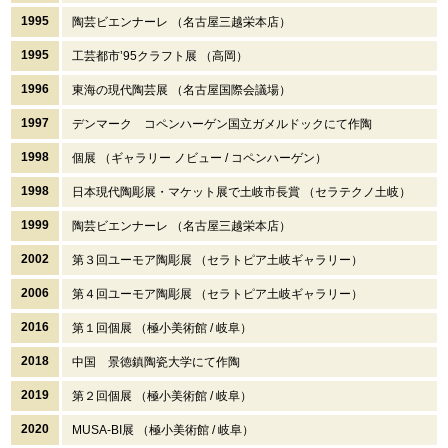
1995
陶芸ビエンナーレ （名古屋三越栄本店）
1995
工芸都市’95クラフト展 （高岡）
1996
東海の現代陶芸展 （名古屋国際会議場）
1997
デンマーク コペンハーゲン国立ガメルドックにて作陶
1998
個展 （ギャラリー ノビュー / コペンハーゲン）
1998
日本現代陶彫展・マケット展で土岐市長賞 （セラテクノ土岐）
1999
陶芸ビエンナーレ （名古屋三越栄本店）
2002
第３回ユーモア陶彫展 （セラトピア土岐ギャラリー）
2006
第４回ユーモア陶彫展 （セラトピア土岐ギャラリー）
2016
第１回個展 （極小美術館 / 岐阜）
2018
中国 景徳鎮陶瓷大学にて作陶
2019
第２回個展 （極小美術館 / 岐阜）
2020
MUSA-BI展 （極小美術館 / 岐阜）