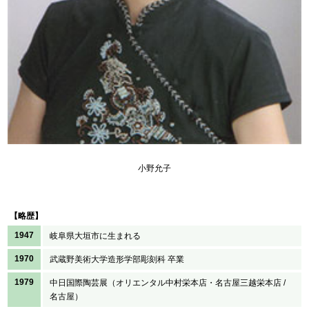
小野允子
【略歴】
1947
岐阜県大垣市に生まれる
1970
武蔵野美術大学造形学部彫刻科 卒業
1979
中日国際陶芸展（オリエンタル中村栄本店・名古屋三越栄本店 /
名古屋）