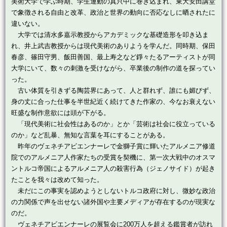
美術大学で学ぶ時期、学生運動の真只中に巻き込まれ、東大安田講堂
で象徴される自由と改革、政治と世界の動向に否応なしに晒されたに
違いない。
大学では清水多嘉示教授からアカデミックな基礎造形を叩き込ま
れ、井上武吉教授からは現代美術のありようを学んだ。同時期、保田
春彦、篠田守男、飯田善国、最上寿之など錚々たるアーティストが同
大学にいて、数々の刺激を受けながら、卒業後の制作の道を探ってい
った。
古い体質を引きずる陶芸界にあって、人と群れず、誰にも媚びず、
身の丈に合った仕事を半世紀近く続けてきた作家の、今なお衰えない
旺盛な制作意欲には頭が下がる。
「現代美術に社会性はあるのか」とか「芸術は社会に役立っている
のか」など乱暴、無知な言葉を耳にすることがある。
昨年のヴェネチアビエンナーレで金獅子賞に輝いたアルメニア修道
院でのアルメニア人作家たちの受賞を契機に、第一次大戦中のオスマ
ントルコ帝国によるアルメニア人の殺害行為（ジェノサイド）が起き
たことを我々は改めて知った。
未だにこの事実を認めようとしないトルコ政府に対し、微妙な政治
の力関係で声を出せない諸外国や主要メディアが存在するのが現実な
のだ。
ヴェネチアビエンナーレの展覧会に200万人を超える鑑賞者が訪れ