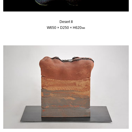
Desert Ⅱ
W650 × D250 × H620㎜