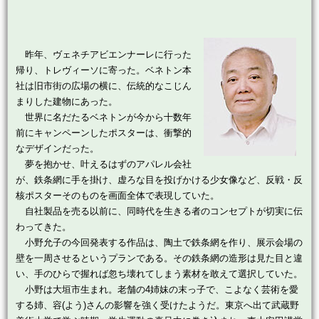
昨年、ヴェネチアビエンナーレに行った
帰り、トレヴィーソに寄った。ベネトン本
社は旧市街の広場の横に、伝統的なこじん
まりした建物にあった。
世界に名だたるベネトンが今から十数年
前にキャンペーンしたポスターは、衝撃的
なデザインだった。
夢を抱かせ、叶えるはずのアパレル会社
が、鉄条網に手を掛け、虚ろな目を投げかける少女像など、反戦・反
核ポスターそのものを画面全体で表現していた。
自社製品を売る以前に、同時代を生きる者のコンセプトが切実に伝
わってきた。
小野允子の今回発表する作品は、陶土で鉄条網を作り、展示会場の
壁を一周させるというプランである。その鉄条網の造形は見た目と違
い、手のひらで握れば忽ち壊れてしまう素材を敢えて選択していた。
小野は大垣市生まれ。老舗の4姉妹の末っ子で、こよなく芸術を愛
する姉、容(よう)さんの影響を強く受けたようだ。東京へ出て武蔵野