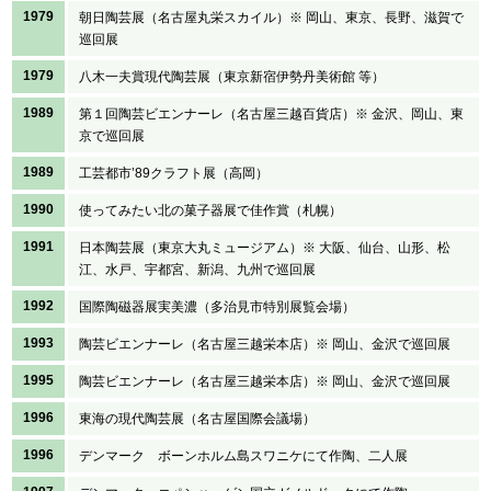
1979
朝日陶芸展（名古屋丸栄スカイル）※ 岡山、東京、長野、滋賀で
巡回展
1979
八木一夫賞現代陶芸展（東京新宿伊勢丹美術館 等）
1989
第１回陶芸ビエンナーレ（名古屋三越百貨店）※ 金沢、岡山、東
京で巡回展
1989
工芸都市’89クラフト展（高岡）
1990
使ってみたい北の菓子器展で佳作賞（札幌）
1991
日本陶芸展（東京大丸ミュージアム）※ 大阪、仙台、山形、松
江、水戸、宇都宮、新潟、九州で巡回展
1992
国際陶磁器展実美濃（多治見市特別展覧会場）
1993
陶芸ビエンナーレ（名古屋三越栄本店）※ 岡山、金沢で巡回展
1995
陶芸ビエンナーレ（名古屋三越栄本店）※ 岡山、金沢で巡回展
1996
東海の現代陶芸展（名古屋国際会議場）
1996
デンマーク ボーンホルム島スワニケにて作陶、二人展