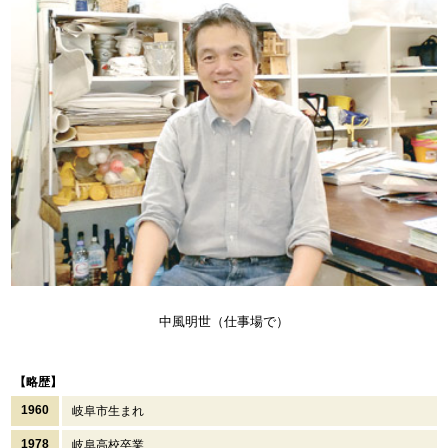
中風明世（仕事場で）
【略歴】
1960
岐阜市生まれ
1978
岐阜高校卒業