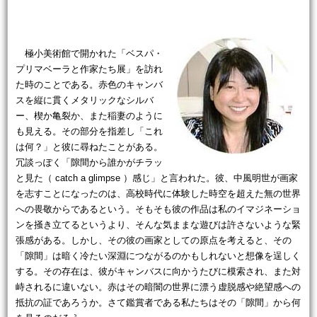
極小美術館で開かれた「ベスパ・
プリマベーラと作家たち展」を訪れ
た時のことである。赤色のキャンバ
スを縦に貫くメタリックなシルバ
ー、楔か亀裂か、また稲妻のように
も見える。その部分を指差し「これ
は何？」と彼に尋ねたことがある。
冗談っぽく「隙間から誰かがチラッ
と見た（ catch a glimpse ）感じ」と言われた。彼、中風明世が画家
を志すことになったのは、高校時代に体験した時空を超えた無の世界
への畏敬からであるという。そもそも彼の作品は私のイマジネーショ
ンを掻き立てるというより、そんな気ままな遊びは許さないような緊
張感がある。しかし、その彼の画家としての原点を考えると、その
「隙間」は暗く冷たい深淵につながるのかもしれないと想像を逞しく
する。その存在は、彼がキャンバスに向かうたびに模索され、また対
峙されるに違いない。赤はその暗闇の世界に漂う虚脱感や絶望感への
抵抗の証であろうか。さて鑑賞者である私たちはその「隙間」から何