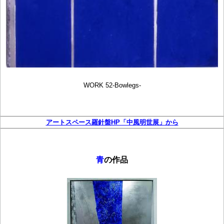
WORK 52-Bowlegs-
アートスペース羅針盤HP「中風明世展」から
青
の作品