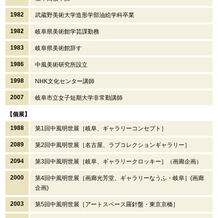
1982
武蔵野美術大学造形学部油絵学科卒業
1982
岐阜県美術館学芸課勤務
1983
岐阜県美術館辞す
1986
中風美術研究所設立
1998
NHK文化センター講師
2007
岐阜市立女子短期大学非常勤講師
【個展】
1988
第1回中風明世展［岐阜、ギャラリーコンセプト］
2089
第2回中風明世展［名古屋、ラブコレクションギャラリー］
2094
第3回中風明世展［岐阜、ギャラリークロッキー］（画廊企画）
2000
第4回中風明世展［画廊光芳堂、ギャラリーなうふ・岐阜］(画廊
企画)
2003
第5回中風明世展［アートスペース羅針盤・東京京橋］