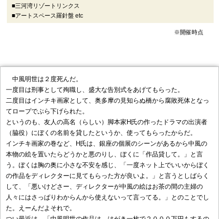
■三河湾リゾートリンクス
■アートスペース羅針盤 etc
※開催時点
中風明世は２度死んだ。
一度目は刑事として殉職し、盛大な告別式をあげてもらった。
二度目はインチキ画家として、奥多摩の見知らぬ橋から腐敗死体となっ
てロープでぶら下げられた。
というのも、友人の高名（らしい）脚本家H氏の作ったドラマの出演者
（脇役）にぼくの名前を貸したというか、使ってもらったからだ。
インチキ画家の巻など、H氏は、銀座の個展のシーンがあるから中風の
本物の絵を置いたらどうかと悪のりし、ぼくに「作品貸して。」と言
う。ぼくは胸の奥に小さな不安を感じ、「一度ネット上でいいからぼく
の作品をディレクターに見てもらった方が良いよ。」と言うとしばらく
して、「悪いけどさー、ディレクターが中風の絵はお茶の間の主婦の
人々にはさっぱりわからんから使えないって言ってる。」とのことでし
た。えーんだよそれで。
つい最近は、「中風明世の作品は、はがき一枚で２０００万円もするの