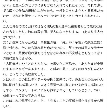
か？」と主人公のセリフにさりげなく入れてくれたそうだ。それで少し
でもぼくの作品の値段が上がったら、一杯おごらせようとする算段だっ
たが、それも敏腕ディレクターにみつかりあっさりカットされたらし
い。
こんな具合でぼくだけではなくH氏の友人連中は被害者として残忍な殺
され方をしたり、時には殺す側、犯人になったりする。（あまり主人公
はいない。）
ぼくが画家になったのは、高校生の頃、「死」や「宇宙」の想念に酷く
取り付かれ、そこから逃れるためだったのに、年々それは重大なモチー
フとなり、足腰が崩れ落ちそうなほどの存在の不安感をともなってぼく
の前に立ちふさがる。
「人間失格」や「とかとんとん」を書いた太宰治を、「あんたまだ小説
にするエネルギーあるやんけ。」と斜めに見て、ぼくのほうがしんどい
わ。とうそぶく高校生でした。
とはいえ、この世はディテールが良く出来ていて、身近な人の温かい人
情に助けられ感謝したり、大きく元気一杯に咲いたひまわりに感動した
りする。コンクリートのヒビから雑草が生え出しているとかに、つい、
頑張れーって言ってみたりね。
これはこれで現実やんか。と、「在る」ことの実感を得たりするから難
しい。