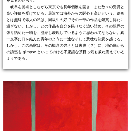
を見るのだろう。
岐阜を拠点としながら東京でも長年個展を開き、また数々の受賞と
高い評価を受けている。最近では海外からの関心も高いという。絵画
とは無縁で素人の私は、同級生の好でその一部の作品を鑑賞し得たに
過ぎない。しかし、どの作品も自分を限りなく追い詰め、その限界の
張り詰めた一瞬を、凝結し表現しているように思われてならない。真
一文字に口を結んだ青年のように一途なそして悲壮な決意を感じる。
しかし、この画家は、その観念の強さとは裏腹（？）に、地の底から
の誘惑も glimpse といってのける不思議な茶目っ気も兼ね備えている
ようである。