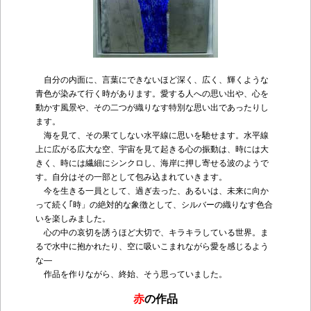
自分の内面に、言葉にできないほど深く、広く、輝くような
青色が染みて行く時があります。愛する人への思い出や、心を
動かす風景や、その二つが織りなす特別な思い出であったりし
ます。
海を見て、その果てしない水平線に思いを馳せます。水平線
上に広がる広大な空、宇宙を見て起きる心の振動は、時には大
きく、時には繊細にシンクロし、海岸に押し寄せる波のようで
す。自分はその一部として包み込まれていきます。
今を生きる一員として、過ぎ去った、あるいは、未来に向か
って続く｢時」の絶対的な象徴として、シルバーの織りなす色合
いを楽しみました。
心の中の哀切を誘うほど大切で、キラキラしている世界。ま
るで水中に抱かれたり、空に吸いこまれながら愛を感じるよう
な―
作品を作りながら、終始、そう思っていました。
赤
の作品