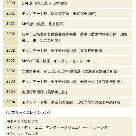
2000
CAF展［埼玉県現代美術館］
2001
モダンアート展、奨励賞受賞［東京都美術館］
2001
MAQ展［銀座、井上画廊］
2002
岐阜市芸術文化奨励賞受賞作家展［岐阜市歴史博物館分館 加藤
栄三・東一記念美術館］
2002
モダンアート展、会友佳作賞受賞［東京都美術館］
2002
MAQ-02展［銀座、ギャラリーセンターポイント］
2002
文化庁主催、第36回現代美術選抜展［北海道立釧路芸術館］
2003
モダンアート展、会友佳作賞受賞、会員推挙［東京都美術館］
2004
美濃町屋回廊［美濃市主催］
2004
モダンアート展［東京都美術館］以後同展での発表を続ける
【パブリックコレクション】
■岐阜女子短期大学
■リゾラ・ディ・エム、アンティークジュエリー・クレセンテ
■ひぐちクリニック