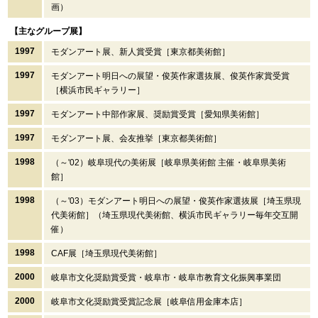
画）
【主なグループ展】
1997
モダンアート展、新人賞受賞［東京都美術館］
1997
モダンアート明日への展望・俊英作家選抜展、俊英作家賞受賞
［横浜市民ギャラリー］
1997
モダンアート中部作家展、奨励賞受賞［愛知県美術館］
1997
モダンアート展、会友推挙［東京都美術館］
1998
（～'02）岐阜現代の美術展［岐阜県美術館 主催・岐阜県美術
館］
1998
（～'03）モダンアート明日への展望・俊英作家選抜展［埼玉県現
代美術館］（埼玉県現代美術館、横浜市民ギャラリー毎年交互開
催）
1998
CAF展［埼玉県現代美術館］
2000
岐阜市文化奨励賞受賞・岐阜市・岐阜市教育文化振興事業団
2000
岐阜市文化奨励賞受賞記念展［岐阜信用金庫本店］