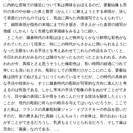
に内的な意味での接近について私は興味をおぼえるのだ。婆薮仙像も苦
行の末のやせ細った体と艱苦（かんく）に耐えようとする表情が、決し
て表面だけのものではなく、気迫に満ちた内面描写でとらえられてい
て、細部表現が指先の末端にまで行き届き、浮き上がった血管の描写が
弛緩（しかん）なく生硬な鉄筆描線をみるように鋭い。
ところが、鎌倉時代の木彫はほとんど例外なくかなり鮮明な彩色がな
されていたという現実と、特にこの時代からさかんに用いられるように
なった玉眼をいれる手法とを考えあわせてこれらの作品をみていくと、
今日われわれがみるのとは随分ちがったものだったとおもわれる。われ
われが今、異様とさえ思うそうした極彩色は、長い時間の経過につれて
幸いにも洗いおとされ、彫刻としての実態だけがここにのこる。婆薮仙
像は頭巾までぬげるようにつくられているそうだが、この時代の具体的
な手法や技術から、すぐに鎌倉時代の彫刻が写実的な方向に進んだと考
えるのは性急である。しかし寄木の手法で彫像の衣をぬがすことができ
たり、目や歯の表現に玉や骨をうめこんだりする技法を駆使したという
ことが、現代の彫刻に何らかの暗示を与えてはいないだろうか。ここで
また私は、フランスの具象彫刻家ジャン・イブステキーの作品を思いだ
すのだ。彼の磨きあげた真鍮（しんちゅう）の女体は、前のおおいもは
がすことができるだろうし、乳房もえぐりとられるだろう、そして歯は
完全に「義歯」なのである……。