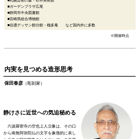
■札幌芸術の森・野外美術館
■ガーデンプラザ広尾
■静岡市中央図書館
■宮崎県総合博物館
■信濃デッサン館分館・槐多庵 など国内外に多数
※開催時点
内実を見つめる造形思考
保田春彦
（彫刻家）
静けさに近世への気迫秘める
六波羅密寺の空也上人立像は、その口
から南無阿弥陀仏の文字を象徴的に表し