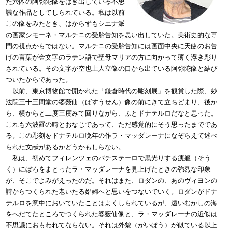
た六体の阿弥陀像をはき出している不思
議な作品としてしられている。私は以前
この像をみたとき、はからずもシエナ派
の画家シモーネ・マルチニの受胎告知を思い出していた。美術史的な専
門の視点からではない。マルチニの受胎告知には画面中央に天使のお告
げの言葉が金文字のラテン語で聖母マリアの方に向かって薄く浮き彫り
されている。その文字が空也上人立像の口から出ている阿弥陀像と結び
ついたからであった。
以前、東京博物館で開かれた「鎌倉時代の彫刻展」を観賞した際、妙
法院三十三間堂の婆薮仙（ばすうせん）像の前にきて立ちどまり、後か
ら、横からと二度三度みて回りながら、ふとドナテルロだなと思った。
これも六波羅の時とおなじであって、ただ感覚的にそう思ったまでであ
る。この彫刻をドナテルロ晩年の作ラ・マッダレーナになぞらえて述べ
られた文献があるかどうかもしらない。
私は、初めてフィレンツェのバチステーロで黒光りする痩躯（そう
く）にぼろをまとったラ・マッダレーナを見上げたときの強烈な印象
が、そこでよみがえったのだ。それはまた、ロダンの、あのヴィヨンの
詩からつくられた老いたる娼婦へと思いをつないでいく。ロダンがドナ
テルロを意中においていたことはよくしられているが、遠いむかしの海
をへだてたところでつくられた婆薮仙像と、ラ・マッダレーナの近似は
不思議におもわれてならない。それは外貌（がいぼう）が似ている以上