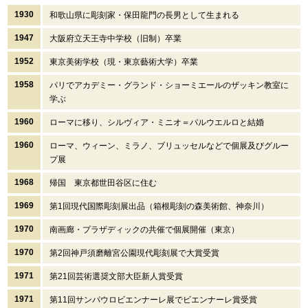
1930
和歌山県に彫刻家・保田龍門の長男として生まれる
1947
大阪府立天王寺中学校（旧制）卒業
1952
東京美術学校（現・東京藝術大学）卒業
1958
パリでアカデミー・グランド・ショーミエールのザッキン教室に
学ぶ
1960
ローマに移り、シルヴィア・ミニオ＝パルウエルロと結婚
1960
ローマ、ウィーン、ミラノ、ブリュッセルなどで個展及びグルー
プ展
1968
帰国 東京都世田谷区に住む
1969
第1回現代国際彫刻展出品（箱根彫刻の森美術館、神奈川）
1970
南画廊・プラザディックの共催で個展開催（東京）
1970
第2回神戸須磨離宮公園現代彫刻展で大賞受賞
1971
第21回芸術選奨文部大臣新人賞受賞
1971
第11回サンパウロビエンナーレ展でビエンナーレ賞受賞