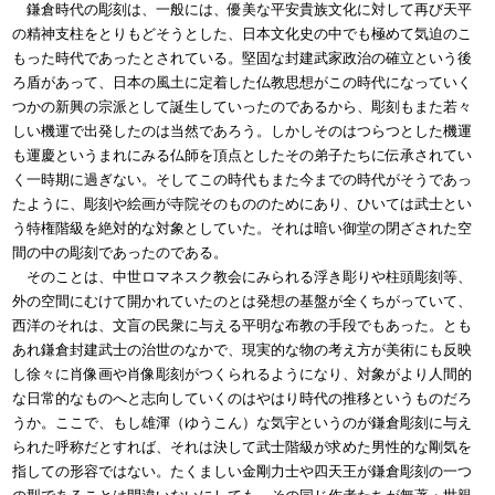
鎌倉時代の彫刻は、一般には、優美な平安貴族文化に対して再び天平
の精神支柱をとりもどそうとした、日本文化史の中でも極めて気迫のこ
もった時代であったとされている。堅固な封建武家政治の確立という後
ろ盾があって、日本の風土に定着した仏教思想がこの時代になっていく
つかの新興の宗派として誕生していったのであるから、彫刻もまた若々
しい機運で出発したのは当然であろう。しかしそのはつらつとした機運
も運慶というまれにみる仏師を頂点としたその弟子たちに伝承されてい
く一時期に過ぎない。そしてこの時代もまた今までの時代がそうであっ
たように、彫刻や絵画が寺院そのもののためにあり、ひいては武士とい
う特権階級を絶対的な対象としていた。それは暗い御堂の閉ざされた空
間の中の彫刻であったのである。
そのことは、中世ロマネスク教会にみられる浮き彫りや柱頭彫刻等、
外の空間にむけて開かれていたのとは発想の基盤が全くちがっていて、
西洋のそれは、文盲の民衆に与える平明な布教の手段でもあった。とも
あれ鎌倉封建武士の治世のなかで、現実的な物の考え方が美術にも反映
し徐々に肖像画や肖像彫刻がつくられるようになり、対象がより人間的
な日常的なものへと志向していくのはやはり時代の推移というものだろ
うか。ここで、もし雄渾（ゆうこん）な気宇というのが鎌倉彫刻に与え
られた呼称だとすれば、それは決して武士階級が求めた男性的な剛気を
指しての形容ではない。たくましい金剛力士や四天王が鎌倉彫刻の一つ