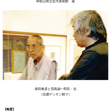
和歌山県立近代美術館 蔵
保田春彦と窪島誠一郎氏・右
（信濃デッサン館で）
【略歴】