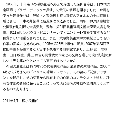
1968年、十年余りの滞欧生活を終えて帰国した保田春彦は、日本橋の
南画廊（プラザ・ディックの共催）で最初の個展を開きました。金属を
使った造形作品は、静謐さと緊張感を持つ独特のフォルムの中に詩情を
感じさせ、日本の彫刻界に新風を吹き込みました。同年、神戸須磨離宮
公園現代彫刻展で大賞受賞、翌年、第21回芸術選奨文部大臣新人賞を受
賞、第11回サンパウロ・ビエンナーレでビエンナーレ賞を受賞するなど
目覚ましい活躍をされました。また、武蔵野美術大学の教授として若い
作家の育成にも努められ、1995年第26回中原悌二郎賞､2007年第23回平
櫛田中賞を受賞するなど日本を代表する彫刻家であり、土谷 武、若林
奮、山口 牧生、井上 武吉ら同世代の作家との交流を通して現代彫刻の新
しい世界を築いたといっても過言ではありません。
今回の展覧会は1970年代の代表的な作品と最新作の木彫作品、2008年
4月から7月までの「パリでの裸婦デッサン」、その後の「闘病デッサ
ン」を展示し、その初期から現在までの作家のコンテクストを辿り、稀
有な作家の資質に触れることによって現代美術の神髄を垣間見ようとす
るものであります。
2011年4月 極小美術館