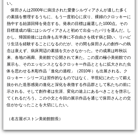
い。
保田さんは2000年に病没された愛妻シルヴィアさんが遺した多く
の素描を整理するうちに、もう一度初心に戻り、裸婦のクロッキーに
熱中する始源回帰を発念する。発表の目標は厳選した1000点。その
目標達成の場にはシルヴィアさんと初めて出会ったパリを選んだ。し
かし、帰国前後には自身も左半身に不自由さを残す病と闘い、リハビ
リ生活を経験することになるのだが、その間も保田さんの創作への執
念は衰えず、病床周辺の素描を欠かさなかった。その成果は昨秋以
来、各地の画廊、美術館で公開されて来た。この度の極小美術館での
展示も、そのエッセンスとなるクロッキー作品とともに拡大された虫
体を思わせる木彫作品「進化の過程」（2010年）も出展される。ク
ロッキー・シリーズは習作的なものではなく、半世紀にわたって鍛え
抜かれた造形感覚の進化と深化を表徴する作品群として私たちの前に
示される。そして創作者は生涯、変化の途上にあるべきことを啓示し
てくれるだろう。この小文と今回の展示作品を通じて保田さんとの交
信がかなったことを大切にしたい。
（名古屋ボストン美術館館長）