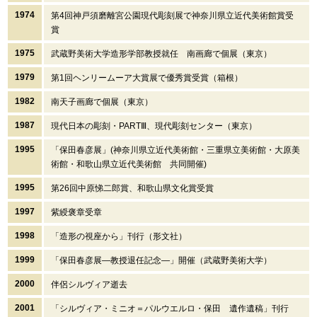
1974
第4回神戸須磨離宮公園現代彫刻展で神奈川県立近代美術館賞受
賞
1975
武蔵野美術大学造形学部教授就任 南画廊で個展（東京）
1979
第1回ヘンリームーア大賞展で優秀賞受賞（箱根）
1982
南天子画廊で個展（東京）
1987
現代日本の彫刻・PARTⅢ、現代彫刻センター（東京）
1995
「保田春彦展」(神奈川県立近代美術館・三重県立美術館・大原美
術館・和歌山県立近代美術館 共同開催)
1995
第26回中原悌二郎賞、和歌山県文化賞受賞
1997
紫綬褒章受章
1998
「造形の視座から」刊行（形文社）
1999
「保田春彦展―教授退任記念―」開催（武蔵野美術大学）
2000
伴侶シルヴィア逝去
2001
「シルヴィア・ミニオ＝パルウエルロ・保田 遺作遺稿」刊行