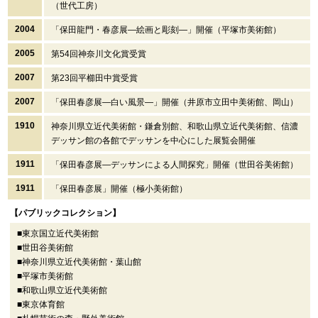
（世代工房）
2004
「保田龍門・春彦展―絵画と彫刻―」開催（平塚市美術館）
2005
第54回神奈川文化賞受賞
2007
第23回平櫛田中賞受賞
2007
「保田春彦展―白い風景―」開催（井原市立田中美術館、岡山）
1910
神奈川県立近代美術館・鎌倉別館、和歌山県立近代美術館、信濃
デッサン館の各館でデッサンを中心にした展覧会開催
1911
「保田春彦展―デッサンによる人間探究」開催（世田谷美術館）
1911
「保田春彦展」開催（極小美術館）
【パブリックコレクション】
■東京国立近代美術館
■世田谷美術館
■神奈川県立近代美術館・葉山館
■平塚市美術館
■和歌山県立近代美術館
■東京体育館