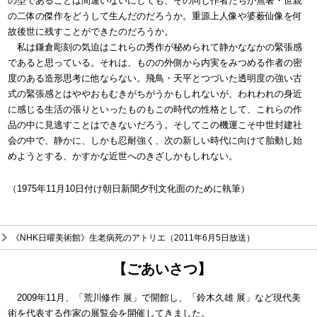
の型であることは間違いないにしても、その同じ作者たちが無著・世親
の二体の傑作をどうして生んだのだろうか。重源上人像や婆薮仙像を何
故後世に残すことができたのだろうか。
私は鎌倉彫刻の気迫はこれらの秀作が秘められて静かななかの緊張感
であると思っている。それは、ものの外側から内実をみつめる作者の密
度のある造形思考に他ならない。飛鳥・天平とつづいた透明度の強い古
式の緊張感とはややおもむきがちがうかもしれないが、われわれの身近
に感じる生活の張りといったものもこの時代の性格として、これらの作
品の中に見逃すことはできないだろう。そしてこの機運こそ中世封建社
会の中で、静かに、しかも忍耐強く、次の新しい時代に向けて胎動し始
めようとする、かすかな近世へのきざしかもしれない。
（1975年11月10日付け朝日新聞夕刊文化面のために執筆）
《NHK日曜美術館》生老病死のアトリエ（2011年6月5日放送）
【ごあいさつ】
2009年11月、「荒川修作 展」で開館し、「鈴木久雄 展」など現代美
術を代表する作家の展覧会を開催してきました。