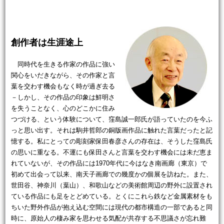
創作者は生涯途上
同時代を生きる作家の作品に強い
関心をいだきながら、その作家と言
葉を交わす機会もなく時が過ぎ去る
－しかし、その作品の印象は鮮明さ
を失うことなく、心のどこかに住み
つづける、という体験について、窪島誠一郎氏が語っていたのを今ふ
っと思い出す。それは駒井哲郎の銅版画作品に触れた言葉だったと記
憶する。私にとっての彫刻家保田春彦さんの存在は、そうした窪島氏
の思いに重なる。不運にも保田さんと言葉を交わす機会には未だ恵ま
れていないが、その作品には1970年代に今はなき南画廊（東京）で
初めて出会って以来、南天子画廊での幾度かの個展を訪ねた。また、
世田谷、神奈川（葉山）、和歌山などの美術館周辺の野外に設置され
ている作品にも足をとどめている。とくにこれら鉄など金属素材をも
ちいた野外作品が抱え込む空間には現代の都市構造の一部であると同
時に、原始人の棲み家を思わせる気配が共存する不思議さが忘れ難