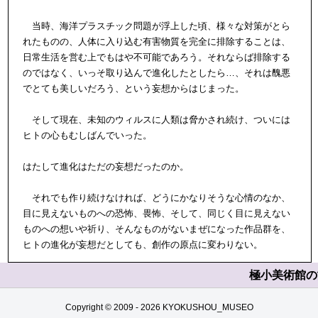
当時、海洋プラスチック問題が浮上した頃、様々な対策がとら
れたものの、人体に入り込む有害物質を完全に排除することは、
日常生活を営む上でもはや不可能であろう。それならば排除する
のではなく、いっそ取り込んで進化したとしたら…、それは醜悪
でとても美しいだろう、という妄想からはじまった。
そして現在、未知のウィルスに人類は脅かされ続け、ついには
ヒトの心もむしばんでいった。
はたして進化はただの妄想だったのか。
それでも作り続けなければ、どうにかなりそうな心情のなか、
目に見えないものへの恐怖、畏怖、そして、同じく目に見えない
ものへの想いや祈り、そんなものがないまぜになった作品群を、
ヒトの進化が妄想だとしても、創作の原点に変わりない。
Copyright © 2009 -
2026 KYOKUSHOU_MUSEO