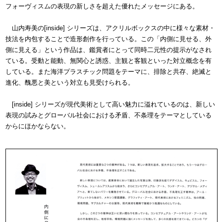
フォーヴィスムの表現の新しさを超えた優れたメッセージにある。
山内寿美の[inside] シリーズは、アクリルボックスの中に様々な素材・
技法を内包することで造形創作を行っている。この「内側に見せる、外
側に見える」という作品は、鑑賞者にとって同時二元性の提示がなされ
ている。受動と能動、無関心と誘惑、主観と客観といった対立概念を有
している。また海洋プラスチック問題をテーマに、排除と共存、絶滅と
進化、醜悪と美という対立も見受けられる。
[inside] シリーズが現代美術として高い魅力に溢れているのは、新しい
表現の試みとグローバル社会における矛盾、不条理をテーマとしている
からにほかならない。