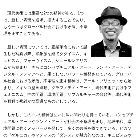
現代美術には重要な2つの精神がある。1つ
は、新しい表現を追求、拡大することであり、
もう一つはグローバル社会における矛盾、不条
理を正すことである。
新しい表現については、産業革命において誕
生した写真以降、印象派を経てダダイスム、キ
ュビスム、フォーヴィスム、シュールレアリス
ムから始まり、さらにコンセプチュアル・アート、ランド・アート、デ
ジタル・メディアヘと、果てしないパワーを爆発させている。グローバ
ル社会における矛盾、不条理を正す精神は、アール・ブリュットから始
まり、メキシコ壁画運動、グラフィティ・アート、現代美術におけるフ
ェミニズム、性の問題、環境問題、サブカルチャーの台頭等、現代美術
を難解で複雑かつ高邁なものとしている。
しかし、この2つの精神は互いに深い関わりを持っている。コンセプチ
ュアル・アー卜やランド・アートが社会の不条理を正し、地球平和、環
境問題に強くメッセージを発して、多くの共感を得てきている。ピカソ
の『ゲルニカ』やマティスの『ダンス』が魅力的なのは、キュビスムや