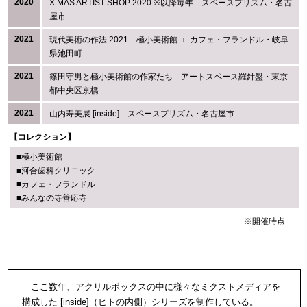
2020
X’MAS ARTIST SHOP 2020 ※以降毎年 スペースプリズム・名古
屋市
2021
現代美術の作法 2021 極小美術館 ＋ カフェ・フランドル・岐阜
県池田町
2021
篠田守男と極小美術館の作家たち アートスペース羅針盤・東京
都中央区京橋
2021
山内寿美展 [inside] スペースプリズム・名古屋市
【コレクション】
■極小美術館
■河合歯科クリニック
■カフェ・フランドル
■みんなの寺善応寺
※開催時点
ここ数年、アクリルボックスの中に様々なミクストメディアを
構成した [inside]（ヒトの内側）シリーズを制作している。