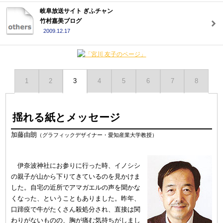
岐阜放送サイト ぎふチャン
竹村嘉美ブログ
2009.12.17
1
2
3
4
5
6
7
8
揺れる紙とメッセージ
加藤由朗
（グラフィックデザイナー・愛知産業大学教授）
伊奈波神社にお参りに行った時、イノシシ
の親子が山から下りてきているのを見かけま
した。自宅の近所でアマガエルの声を聞かな
くなった、ということもありました。昨年、
口蹄疫で牛がたくさん殺処分され、直接は関
わりがないものの、胸が痛む気持ちがしまし