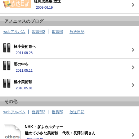
桂川成美展 放送
2009.06.19
アノニマスのブログ
webアルバム
鑑賞部2
鑑賞部
放送日記
極小美術館へ
2011.09.28
雨の中を
2011.05.11
極小美術館
2010.05.01
その他
webアルバム
鑑賞部2
鑑賞部
放送日記
NHK・ぎふカルチャー
極めて小さな美術館 代表・長澤知明さん