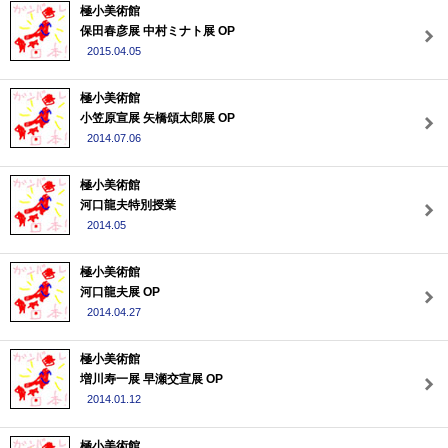
極小美術館
保田春彦展 中村ミナト展 OP
2015.04.05
極小美術館
小笠原宣展 矢橋頌太郎展 OP
2014.07.06
極小美術館
河口龍夫特別授業
2014.05
極小美術館
河口龍夫展 OP
2014.04.27
極小美術館
増川寿一展 早瀬交宣展 OP
2014.01.12
極小美術館