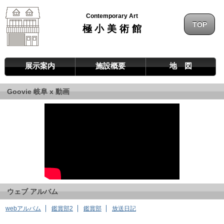
Contemporary Art
TOP
極小美術館
展示案内
施設概要
地 図
Goovie 岐阜 x 動画
ウェブ アルバム
webアルバム
鑑賞部2
鑑賞部
放送日記