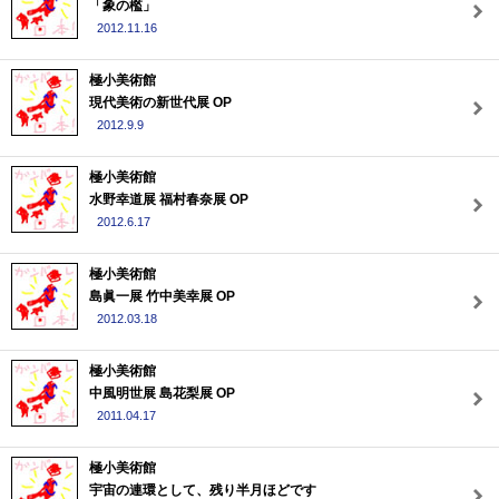
「象の檻」
2012.11.16
極小美術館
現代美術の新世代展 OP
2012.9.9
極小美術館
水野幸道展 福村春奈展 OP
2012.6.17
極小美術館
島眞一展 竹中美幸展 OP
2012.03.18
極小美術館
中風明世展 島花梨展 OP
2011.04.17
極小美術館
宇宙の連環として、残り半月ほどです