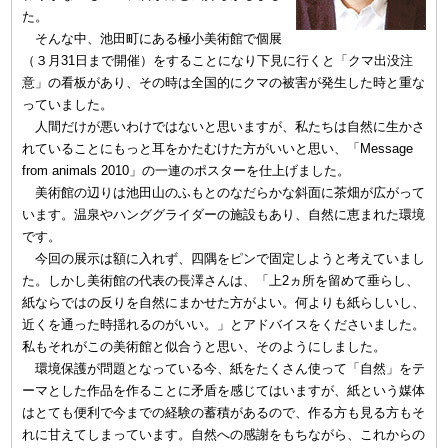
た。
そんな中、池田町にある極小美術館で個展
（３月31日まで開催）をすることになり下見に行くと「クマ出没注
意」の看板があり、その時は全国的にクマの被害が発生した時と重な
っていました。
人間だけが悪いわけではないと思いますが、私たちは自然に生かさ
れていることにもっと耳をかたむけた方がいいと思い、「Message
from animals 2010」の一連のポスターを仕上げました。
美術館の辺りは池田山のふもとのなだらかな斜面に茶畑が広がって
います。温泉やハンググライダーの施設もあり、自然に恵まれた環境
です。
今回の展示は額に入れず、四隅をピンで固定しようと考えていまし
た。しかし美術館の代表の長澤さんは、「上2ヵ所を留めて垂らし、
紙ならではの反りを自然にまかせた方がよい。何よりも紙らしいし、
近くを通った時揺れるのがいい。」とアドバイスをくださいました。
私もそれがこの美術館と似合うと思い、そのようにしました。
環境保護が問題となっている今、紙をたくさん使って「自然」をテ
ーマとした作品を作ることに矛盾を感じてはいますが、紙という媒体
はとても便利で今までの経験の蓄積があるので、作る方も見る方もそ
れに甘えてしまっています。自然への感謝をもちながら、これからの