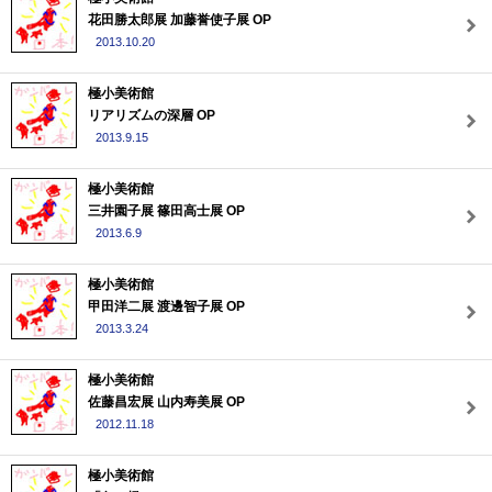
花田勝太郎展 加藤誉使子展 OP
2013.10.20
極小美術館
リアリズムの深層 OP
2013.9.15
極小美術館
三井園子展 篠田高士展 OP
2013.6.9
極小美術館
甲田洋二展 渡邊智子展 OP
2013.3.24
極小美術館
佐藤昌宏展 山内寿美展 OP
2012.11.18
極小美術館