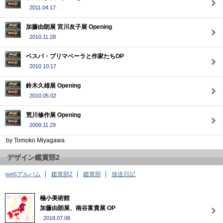
2011.04.17
加藤由朗展 宮川友子展 Opening
2010.11.28
ベスパ・プリマベーラと作家たちOP
2010.10.17
鈴木久雄展 Opening
2010.05.02
荒川修作展 Opening
2009.11.29
by Tomoko Miyagawa
デザイン鑑賞部2
webアルバム
鑑賞部2
鑑賞部
放送日記
極小美術館
加藤由朗展、南谷富貴展 OP
2018.07.08