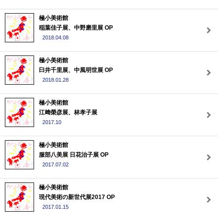
極小美術館
稲葉佳子展、中野磨里展 OP
2018.04.08
極小美術館
臼井千里展、中風明世展 OP
2018.01.28
極小美術館
江﨑榮彦展、林孝子展
2017.10
極小美術館
服部八美展 日花治子展 OP
2017.07.02
極小美術館
現代美術の新世代展2017 OP
2017.01.15