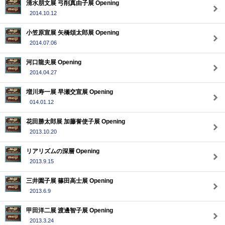
清水朋文展 弓削真由子展 Opening
2014.10.12
小笠原宣展 矢橋頌太郎展 Opening
2014.07.06
河口龍夫展 Opening
2014.04.27
増川寿一展 早瀬交宣展 Opening
014.01.12
花田勝太郎展 加藤誉使子展 Opening
2013.10.20
リアリズムの深層 Opening
2013.9.15
三井園子展 篠田高士展 Opening
2013.6.9
甲田洋二展 渡邊智子展 Opening
2013.3.24