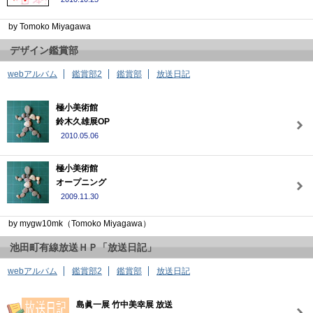
by Tomoko Miyagawa
デザイン鑑賞部
webアルバム
鑑賞部2
鑑賞部
放送日記
極小美術館
鈴木久雄展OP
2010.05.06
極小美術館
オープニング
2009.11.30
by mygw10mk（Tomoko Miyagawa）
池田町有線放送ＨＰ「放送日記」
webアルバム
鑑賞部2
鑑賞部
放送日記
島眞一展 竹中美幸展 放送