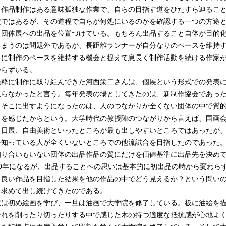
。作品制作はある意味孤独な作業で、自らの目指す道をひたすら辿るこ
定ではあるが、その道程で自らが何処にいるのかを確認する一つの方途
、団体展への出品を位置づけている。もちろん出品すること自体が目的
しまうのは問題外であるが、長距離ランナーが自分なりのペースを維持
うに制作のペースを維持する機会と捉えて息長く制作活動を続ける作家
からずいる。
粋に制作に取り組んできた河西栄二さんは、個展という形式での発表
至らなかったと言う。毎年発表の場としてきたのは、新制作協会であっ
、そこに出すようになったのは、人のつながりが全くない団体の中で質
さを感じたからという。大学時代の教授陣のつながりから言えば、国画
、日展、自由美術といったところが最も出しやすいところではあったが
を知っている人が全くいないところでの他流試合を目指したのであった
知り合いもいない団体の出品作品の質にだけを価値基準に出品先を決め
20年になるが、出品することへの思いは基本的に初出品の時から変わら
り良い作品を目指した結果を他の作品の中でどう見えるか？という問い
を求めて出し続けてきたのである。
は初め絵画を学び、一旦は油画で大学院を修了している。板に油絵を
それを削ったり切ったりする中で感じた木の持つ適度な抵抗感が心地よ