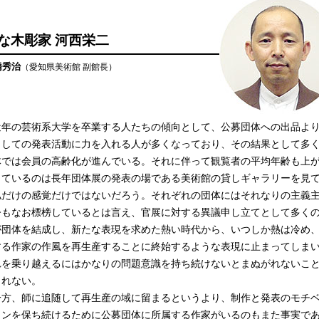
な木彫家 河西栄二
橋秀治
（愛知県美術館 副館長）
年の芸術系大学を卒業する人たちの傾向として、公募団体への出品よ
としての発表活動に力を入れる人が多くなっており、その結果として多
体では会員の高齢化が進んでいる。それに伴って観覧者の平均年齢も上
きているのは長年団体展の発表の場である美術館の貸しギャラリーを見
私だけの感覚だけではないだろう。それぞれの団体にはそれなりの主義
今もなお標榜しているとは言え、官展に対する異議申し立てとして多く
が団体を結成し、新たな表現を求めた熱い時代から、いつしか熱は冷め
する作家の作風を再生産することに終始するような表現に止まってしま
れを乗り越えるにはかなりの問題意識を持ち続けないとまぬがれないこ
しれない。
方、師に追随して再生産の域に留まるというより、制作と発表のモチ
ョンを保ち続けるために公募団体に所属する作家がいるのもまた事実で