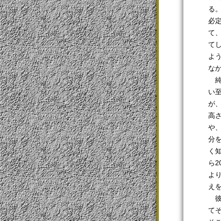
る
必
て
て
よ
な
純
い
が
高
や
分
く
ら
よ
え
彼
て