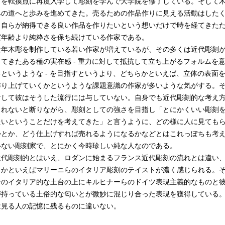
こを転換点に再度入学して彫刻を学んで大学院を修了している。そして
への道へと歩みを進めてきた。売るための作品作りに見える活動はした
、自らが納得できる良い作品を作りたいという想いだけで時を経てきた
実年齢より純粋さを保ち続けている作家である。
年木彫を制作している若い作家が増えているが、その多くは近代彫刻
してきたある種の実在感 - 重力に対して抵抗して立ち上がるフォルムを
るというような - を目指すというより、どちらかといえば、立体の表面
作り上げていくかというような課題意識の作家が多いような気がする。
対して彼はそうした流行には与していない。自身でも近代彫刻的な考え
しれないと断りながら、彫刻としての強さを目指し「とにかくいい彫刻
たいということだけを考えてきた」と言うように、どの様に人に見ても
かとか、どう仕上げすれば売れるようになるかなどとはこれっぽちも考
いない彫刻家で、とにかく今時珍しい純な人なのである。
代彫刻的とはいえ、ロダンに始まるフランス近代彫刻の流れとは違い
らかといえばマリーニらのイタリア彫刻のテイストが濃く感じられる。
そのイタリア的な土台の上にキルヒナーらのドイツ表現主義的なものと
が持っている土俗的な匂いとが微妙に混じり合った表現を獲得している
は見る人の記憶に残るものに違いない。