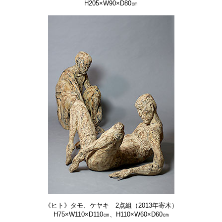
H205×W90×D80㎝
《ヒト》タモ、ケヤキ 2点組（2013年寄木）
H75×W110×D110㎝、H110×W60×D60㎝