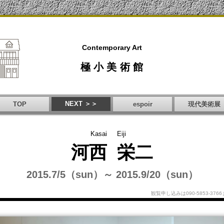
Contemporary Art
極小美術館
NEXT ＞＞
TOP
espoir
現代美術展
Kasai
Eiji
河西
栄二
2015.7/5（sun）～ 2015.9/20（sun）
観覧申し込みは090-5853-37