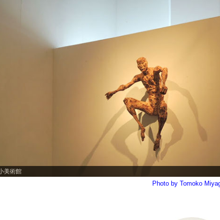
小美術館
Photo by Tomoko Miya