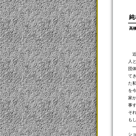
純
高
近
人
団
て
た
を
家
事
そ
も
一
シ