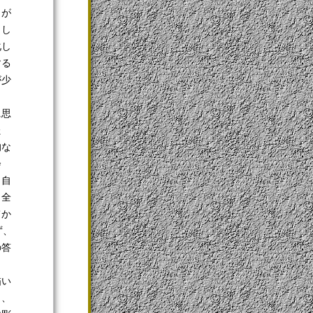
とが
とし
化し
する
が少
に思
た
的な
会
、自
。全
てか
ず、
の答
描い
く、