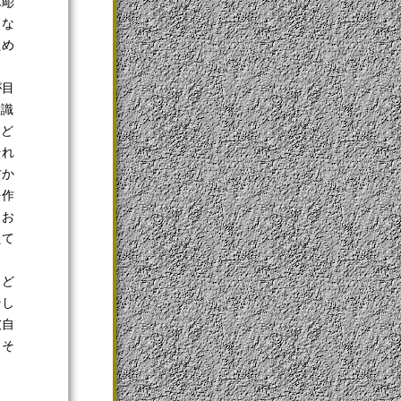
木彫
くな
ため
が目
意識
をど
それ
方か
を作
らお
えて
、ど
そし
彼自
。そ