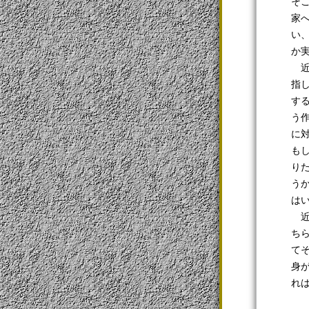
そ
家
い
か
近
指
す
う
に
も
り
う
は
近
ち
て
身
れ