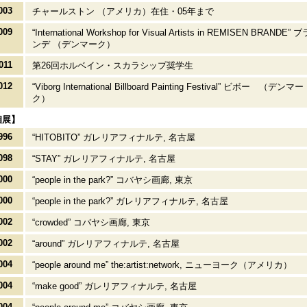
003
チャールストン （アメリカ）在住・05年まで
009
“International Workshop for Visual Artists in REMISEN BRANDE” ブ
ンデ （デンマーク）
011
第26回ホルベイン・スカラシップ奨学生
012
“Viborg International Billboard Painting Festival” ビボー （デンマー
ク）
個展】
996
“HITOBITO” ガレリアフィナルテ, 名古屋
098
“STAY” ガレリアフィナルテ, 名古屋
000
“people in the park?” コバヤシ画廊, 東京
000
“people in the park?” ガレリアフィナルテ, 名古屋
002
“crowded” コバヤシ画廊, 東京
002
“around” ガレリアフィナルテ, 名古屋
004
“people around me” the:artist:network, ニューヨーク（アメリカ）
004
“make good” ガレリアフィナルテ, 名古屋
004