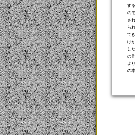
す
の
さ
ら
て
け
し
の
よ
の