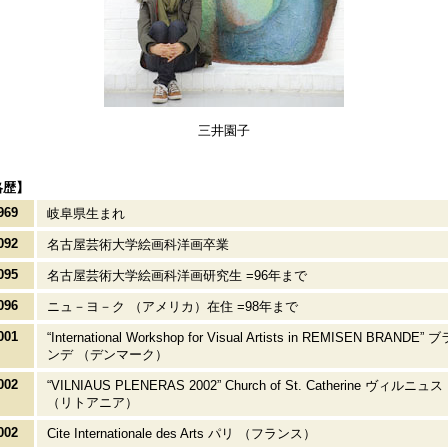
三井園子
略歴】
969
岐阜県生まれ
092
名古屋芸術大学絵画科洋画卒業
095
名古屋芸術大学絵画科洋画研究生 =96年まで
096
ニュ－ヨ－ク （アメリカ）在住 =98年まで
001
“International Workshop for Visual Artists in REMISEN BRANDE” ブ
ンデ （デンマーク）
002
“VILNIAUS PLENERAS 2002” Church of St. Catherine ヴィルニュス
（リトアニア）
002
Cite Internationale des Arts パリ （フランス）