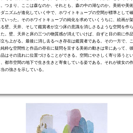
る。つまり、ここは森なのか、それとも、森の中の湖なのか。美術や美
モダニズムが進化していく中で、ホワイトキューブの空間が標準として
れていった。そのホワイトキューブの純化を求めていくうちに、絵画が
れる壁、天井、そして鑑賞者が立つ床の意識を消しさるような空間を作
きた。壁、天井と床の三つの物質感が消えていけば、自ずと目の前に作
が立ち上がる。最後に消し去るべき存在は鑑賞者である。その一方で、
た純粋な空間性と作品の存在に疑問を呈する美術の動きは常にあって、
作品はその流れに位置づけることができる。空間にやさしく寄り添うと
り、都市空間の地下で生き生きと寄食している姿である。それが彼女の
本当の強さを示している。