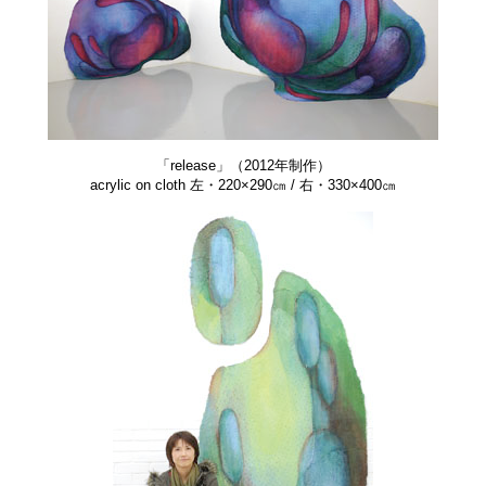
「release」（2012年制作）
acrylic on cloth 左・220×290㎝ / 右・330×400㎝