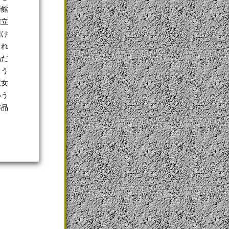
術館
確立
架け
られ
品だ
こう
彼女
いう
作品