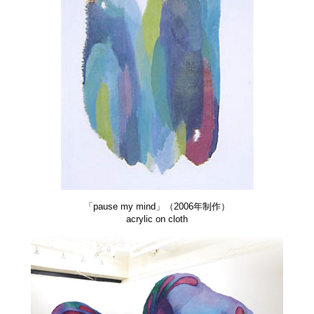
「pause my mind」（2006年制作）
acrylic on cloth