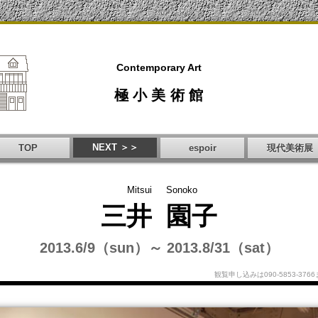
Contemporary Art
極小美術館
NEXT ＞＞
TOP
espoir
現代美術展
Mitsui
Sonoko
三井
園子
2013.6/9（sun）～ 2013.8/31（sat）
観覧申し込みは090-5853-37