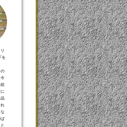
レリ
下を
中の
た今
。絵
壁に
作品
それ
くな
伸ば
うと