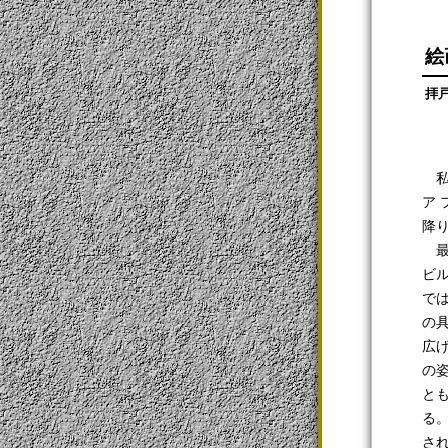
絵
拝
私
ア
降
最
ビ
で
の
広
の
と
る
さ