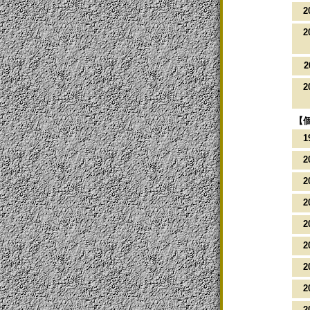
2
2
2
2
【
1
2
2
2
2
2
2
2
2