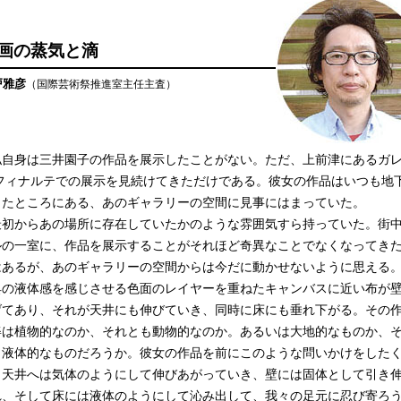
画の蒸気と滴
戸雅彦
（国際芸術祭推進室主任主査）
自身は三井園子の作品を展示したことがない。ただ、上前津にあるガ
 フィナルテでの展示を見続けてきただけである。彼女の作品はいつも地
りたところにある、あのギャラリーの空間に見事にはまっていた。
初からあの場所に存在していたかのような雰囲気すら持っていた。街
ルの一室に、作品を展示することがそれほど奇異なことでなくなってき
はあるが、あのギャラリーの空間からは今だに動かせないように思える
具の液体感を感じさせる色面のレイヤーを重ねたキャンバスに近い布が
げてあり、それが天井にも伸びていき、同時に床にも垂れ下がる。その
姿は植物的なのか、それとも動物的なのか。あるいは大地的なものか、
も液体的なものだろうか。彼女の作品を前にこのような問いかけをした
。天井へは気体のようにして伸びあがっていき、壁には固体として引き
れ、そして床には液体のようにして沁み出して、我々の足元に忍び寄ろ