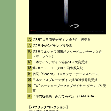
'70
第38回毎日商業デザイン賞特選二席受賞
'78
第2回NAACグランプリ受賞
'80
第8回ワルシャワ国際ポスタービエンナーレ入選
（ポーランド）
'80
日本サインデザイン協会SDA大賞受賞
'88
第2回ニューヨークADC国際展入賞
'94
個展「Season」（東京デザイナーズスペース）
'01
日本ディスプレーデザイン賞2001優秀賞受賞
'05
IFWPネーチャーブックオブザイヤー グランプリ受
賞
'08
「坪内祝義展：みたて-かな」（KANDADA）
【パブリックコレクション】