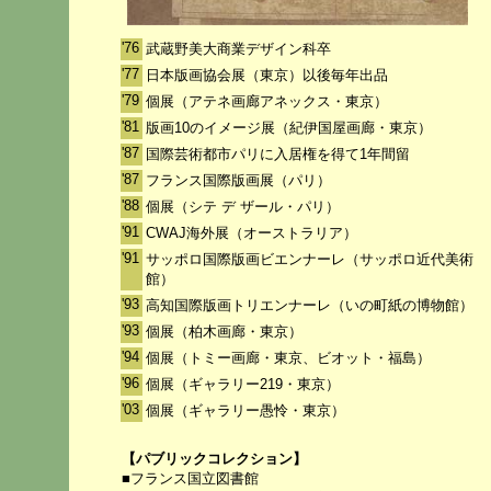
'76
武蔵野美大商業デザイン科卒
'77
日本版画協会展（東京）以後毎年出品
'79
個展（アテネ画廊アネックス・東京）
'81
版画10のイメージ展（紀伊国屋画廊・東京）
'87
国際芸術都市パリに入居権を得て1年間留
'87
フランス国際版画展（パリ）
'88
個展（シテ デ ザール・パリ）
'91
CWAJ海外展（オーストラリア）
'91
サッポロ国際版画ビエンナーレ（サッポロ近代美術
館）
'93
高知国際版画トリエンナーレ（いの町紙の博物館）
'93
個展（柏木画廊・東京）
'94
個展（トミー画廊・東京、ビオット・福島）
'96
個展（ギャラリー219・東京）
'03
個展（ギャラリー愚怜・東京）
【パブリックコレクション】
■フランス国立図書館